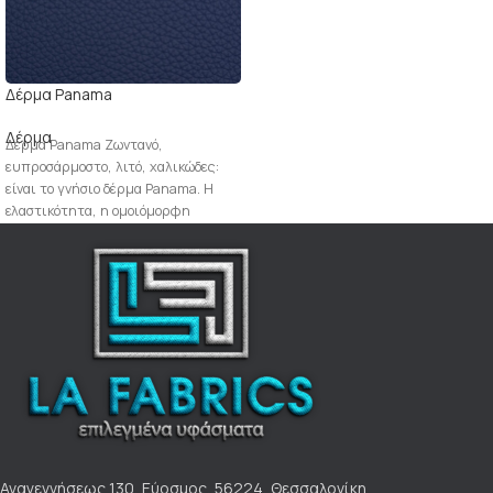
Δέρμα Panama
Δέρμα
Δέρμα Panama Ζωντανό,
ευπροσάρμοστο, λιτό, χαλικώδες:
είναι το γνήσιο δέρμα Panama. Η
ελαστικότητα, η ομοιόμορφη
εμφάνιση, η απαλή και ελαφριά
Αναγεννήσεως 130, Εύοσμος, 56224, Θεσσαλονίκη