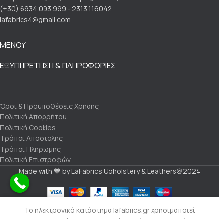
(+30) 6934 093 999 - 2313 116042
lafabrics4@gmail.com
ΜΕΝΟΥ
ΕΞΥΠΗΡΕΤΗΣΗ & ΠΛΗΡΟΦΟΡΙΕΣ
Όροι & Προϋποθέσεις Χρήσης
Πολιτική Απορρήτου
Πολιτική Cookies
Τρόποι Αποστολής
Τρόποι Πληρωμής
Πολιτική Επιστροφών
Made with 💙 by LaFabrics Upholstery & Leathers@2024
Το ηλεκτρονικό κατάστημα lafabrics.gr χρησιμοποιεί
Αλέκιαστα Υφάσματα
ρά - Λινά Υφάσματα
Εξωτερικού Χώρου
Επικοινωνία