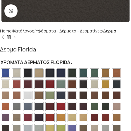
Click to enlarge
Home
Κατάλογος
Υφάσματα - Δέρματα - Δερματίνες
Δέρμα
Δέρμα Florida
Alternative:
ΧΡΏΜΑΤΑ ΔΈΡΜΑΤΟΣ FLORIDA