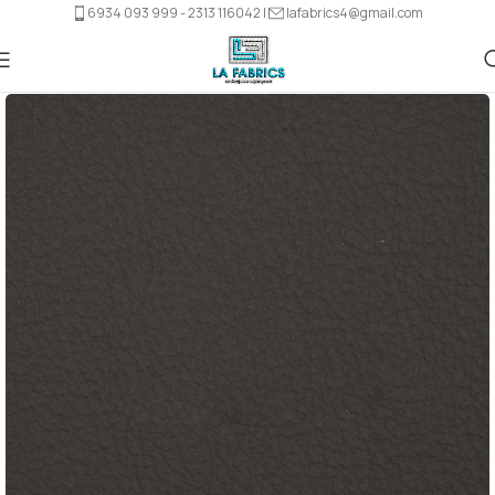
6934 093 999 - 2313 116042 |
lafabrics4@gmail.com