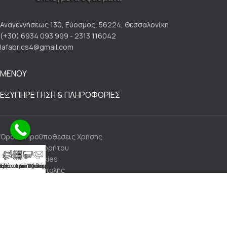
Αναγεννήσεως 130, Εύοσμος, 56224, Θεσσαλονίκη
(+30) 6934 093 999 - 2313 116042
lafabrics4@gmail.com
ΜΕΝΟΥ
ΕΞΥΠΗΡΕΤΗΣΗ & ΠΛΗΡΟΦΟΡΙΕΣ
Όροι & Προϋποθέσεις Χρήσης
Πολιτική Απορρήτου
Πολιτική Cookies
Αλέκιαστα Υφάσματα
ρά - Λινά Υφάσματα
Εξωτερικού Χώρου
Επικοινωνία
Τρόποι Αποστολής
Τρόποι Πληρωμής
Πολιτική Επιστροφών
Made with 💙 by LaFabrics Upholstery & Leathers@2024