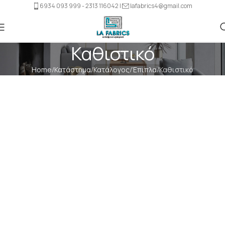
6934 093 999 - 2313 116042 |
lafabrics4@gmail.com
Καθιστικό
Home
Κατάστημα
Κατάλογος
Έπιπλα
Καθιστικό