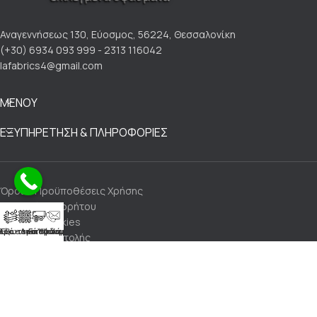
Αναγεννήσεως 130, Εύοσμος, 56224, Θεσσαλονίκη
(+30) 6934 093 999 - 2313 116042
lafabrics4@gmail.com
ΜΕΝΟΥ
ΕΞΥΠΗΡΕΤΗΣΗ & ΠΛΗΡΟΦΟΡΙΕΣ
Όροι & Προϋποθέσεις Χρήσης
Πολιτική Απορρήτου
Πολιτική Cookies
Αλέκιαστα Υφάσματα
ρά - Λινά Υφάσματα
Εξωτερικού Χώρου
Επικοινωνία
Τρόποι Αποστολής
Τρόποι Πληρωμής
Πολιτική Επιστροφών
Made with 💙 by LaFabrics Upholstery & Leathers@2024