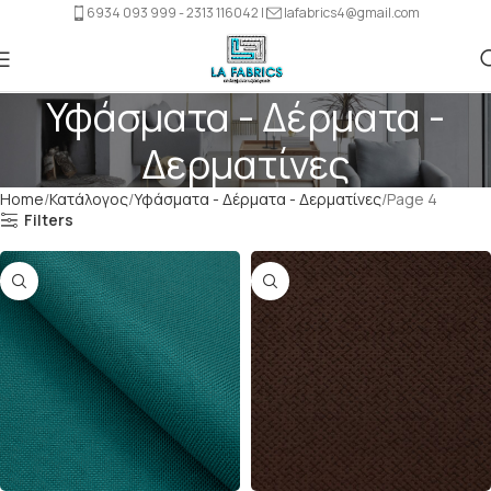
6934 093 999 - 2313 116042 |
lafabrics4@gmail.com
Υφάσματα - Δέρματα -
Δερματίνες
Home
Κατάλογος
Υφάσματα - Δέρματα - Δερματίνες
Page 4
Filters