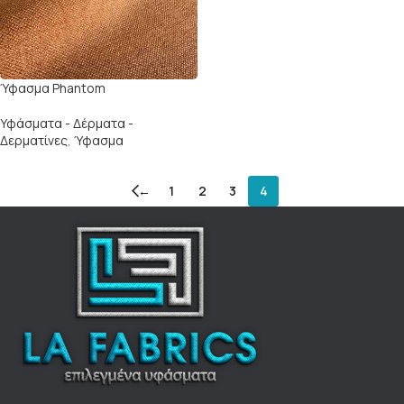
Ύφασμα Phantom
Υφάσματα - Δέρματα -
Δερματίνες
,
Ύφασμα
←
1
2
3
4