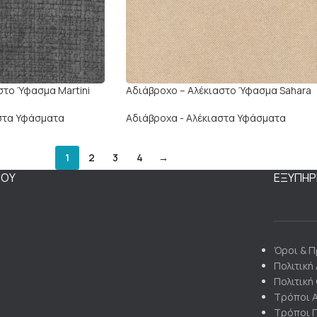
στο Ύφασμα Martini
Αδιάβροχο – Αλέκιαστο Ύφασμα Sahara
αστα Υφάσματα
Αδιάβροχα - Αλέκιαστα Υφάσματα
1
2
3
4
→
ΝΟΥ
ΕΞΥΠΗΡ
Όροι & 
Πολιτική
Πολιτική
Τρόποι 
Τρόποι 