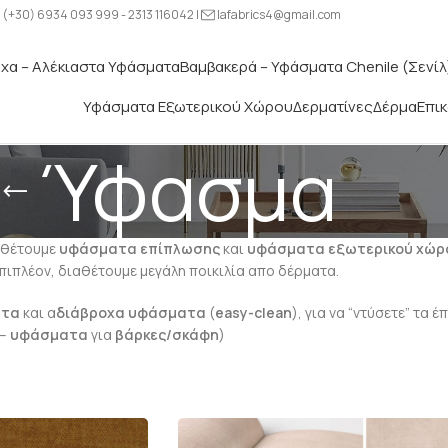
(+30) 6934 093 999 - 2313 116042 |
lafabrics4@gmail.com
χα – Αλέκιαστα Υφάσματα
Βαμβακερά – Υφάσματα Chenile (Σενίλ
Υφάσματα Εξωτερικού Χώρου
Δερματίνες
Δέρμα
Επι
Ύφασμα
ιαθέτουμε
υφάσματα επίπλωσης
και
υφάσματα εξωτερικού χώρ
Επιπλέον, διαθέτουμε μεγάλη ποικιλία απο δέρματα.
στα
και α
διάβροχα
υφάσματα
(
easy-clean
), για να “ντύσετε” τα 
–
υφάσματα
για
βάρκες/σκάφη
)