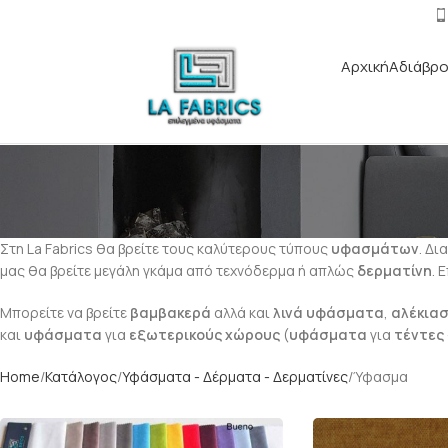
Αρχική
Αδιάβρο
Στη La Fabrics θα βρείτε τους καλύτερους τύπους
υφασμάτων
. Δ
μας θα βρείτε μεγάλη γκάμα από τεχνόδερμα ή απλώς
δερματίνη
. 
Μπορείτε να βρείτε
βαμβακερά
αλλά και
λινά υφάσματα
,
αλέκια
και
υφάσματα
για
εξωτερικούς χώρους
(
υφάσματα
για
τέντες
Home
Κατάλογος
Υφάσματα - Δέρματα - Δερματίνες
Ύφασμα