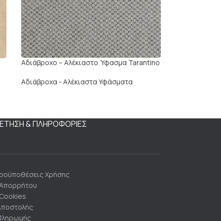
Αδιάβροχο – Αλέκιαστο Ύφασμα Tarantino
Αδιάβροχα - Αλέκιαστα Υφάσματα
ΕΤΗΣΗ & ΠΛΗΡΟΦΟΡΙΕΣ
Προϋποθέσεις Χρήσης
 Απορρήτου
 Cookies
Αποστολής
Πληρωμής