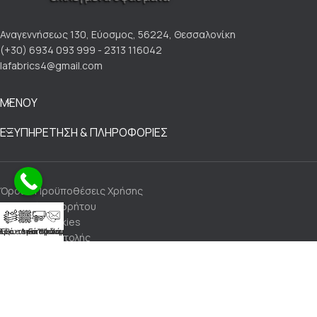
Αναγεννήσεως 130, Εύοσμος, 56224, Θεσσαλονίκη
(+30) 6934 093 999 - 2313 116042
lafabrics4@gmail.com
ΜΕΝΟΥ
ΕΞΥΠΗΡΕΤΗΣΗ & ΠΛΗΡΟΦΟΡΙΕΣ
Όροι & Προϋποθέσεις Χρήσης
Πολιτική Απορρήτου
Πολιτική Cookies
Αλέκιαστα Υφάσματα
ρά - Λινά Υφάσματα
Εξωτερικού Χώρου
Επικοινωνία
Τρόποι Αποστολής
Τρόποι Πληρωμής
Πολιτική Επιστροφών
Made with 💙 by LaFabrics Upholstery & Leathers@2024