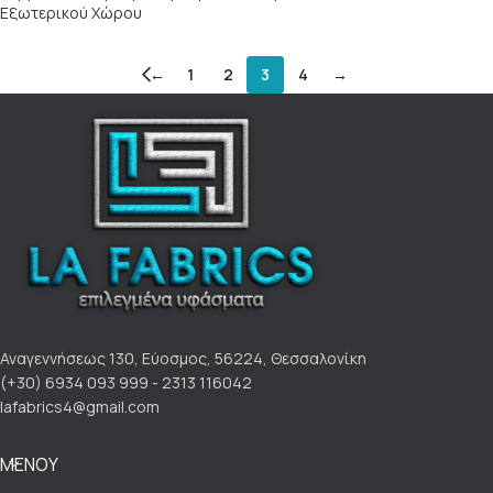
Εξωτερικού Χώρου
←
1
2
3
4
→
Αναγεννήσεως 130, Εύοσμος, 56224, Θεσσαλονίκη
(+30) 6934 093 999 - 2313 116042
lafabrics4@gmail.com
ΜΕΝΟΥ