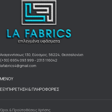
Αντοχή Χρώματος στον Ήλιο 4
Αντοχή Χρώματος στην Τριβή 4-
5(Dry) | 4(Wet)
Αναγεννήσεως 130, Εύοσμος, 56224, Θεσσαλονίκη
(+30) 6934 093 999 - 2313 116042
lafabrics4@gmail.com
ΜΕΝΟΥ
ΕΞΥΠΗΡΕΤΗΣΗ & ΠΛΗΡΟΦΟΡΙΕΣ
Όροι & Προϋποθέσεις Χρήσης