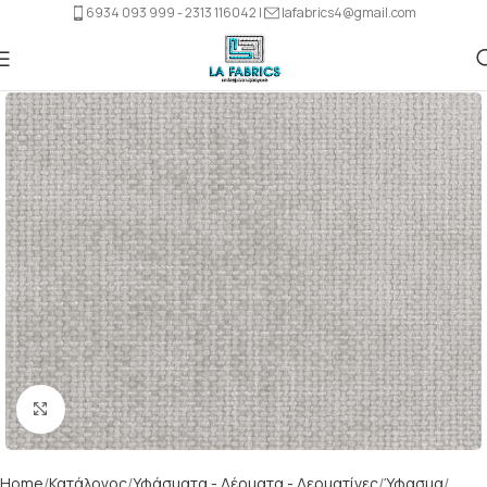
6934 093 999 - 2313 116042 |
lafabrics4@gmail.com
Click to enlarge
Home
Κατάλογος
Υφάσματα - Δέρματα - Δερματίνες
Ύφασμα