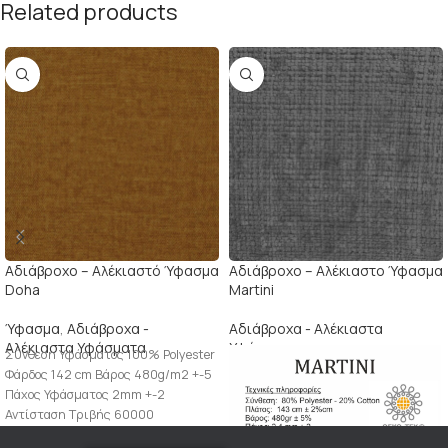
Related products
Αδιάβρoχο – Αλέκιαστό Ύφασμα
Αδιάβροχο – Αλέκιαστο Ύφασμα
Doha
Martini
Ύφασμα
,
Αδιάβροχα -
Αδιάβροχα - Αλέκιαστα
Αλέκιαστα Υφάσματα
Υφάσματα
Σύνθεση Υφάσματος 100% Polyester
Φάρδος 142 cm Βάρος 480g/m2 +-5
Πάχος Υφάσματος 2mm +-2
Αντίσταση Τριβής 60000
Αντίσταση Ξεφλουδίσματος 4-5