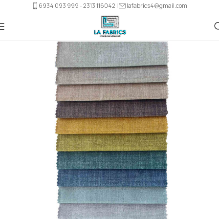
6934 093 999 - 2313 116042 |
lafabrics4@gmail.com