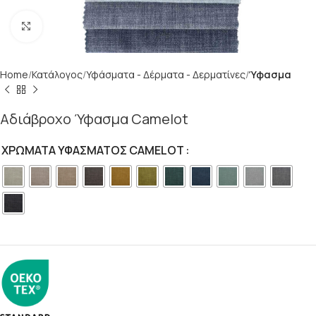
Click to enlarge
Home
Κατάλογος
Υφάσματα - Δέρματα - Δερματίνες
Ύφασμα
Αδιάβροχο Ύφασμα Camelot
Alternative:
ΧΡΏΜΑΤΑ ΥΦΆΣΜΑΤΟΣ CAMELOT