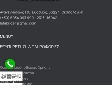
Αναγεννήσεως 130, Εύοσμος, 56224, Θεσσαλονίκη
(+30) 6934 093 999 - 2313 116042
lafabrics4@gmail.com
ΜΕΝΟΥ
ΕΞΥΠΗΡΕΤΗΣΗ & ΠΛΗΡΟΦΟΡΙΕΣ
Όροι & Προϋποθέσεις Χρήσης
Πολιτική Απορρήτου
Πολιτική Cookies
Αλέκιαστα Υφάσματα
ρά - Λινά Υφάσματα
Εξωτερικού Χώρου
Επικοινωνία
Τρόποι Αποστολής
Τρόποι Πληρωμής
Πολιτική Επιστροφών
Made with 💙 by LaFabrics Upholstery & Leathers@2024