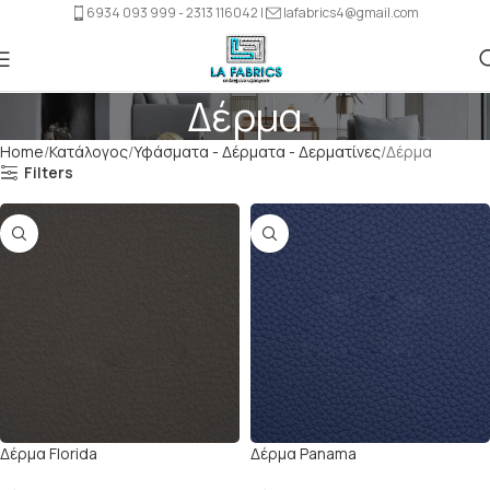
6934 093 999 - 2313 116042 |
lafabrics4@gmail.com
Δέρμα
Home
Κατάλογος
Υφάσματα - Δέρματα - Δερματίνες
Δέρμα
Filters
Δέρμα Florida
Δέρμα Panama