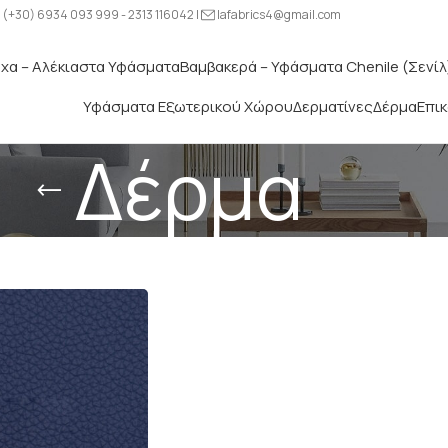
(+30) 6934 093 999 - 2313 116042 |
lafabrics4@gmail.com
χα – Αλέκιαστα Υφάσματα
Βαμβακερά – Υφάσματα Chenile (Σενίλ
Υφάσματα Εξωτερικού Χώρου
Δερματίνες
Δέρμα
Επι
Δέρμα