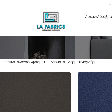
Αρχική
Αδιάβρο
Home
Κατάλογος
Υφάσματα - Δέρματα - Δερματίνες
Δέρμα