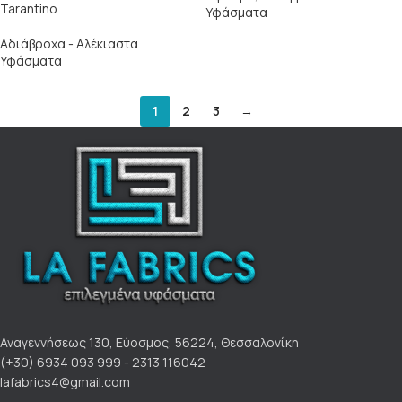
Tarantino
Υφάσματα
Αδιάβροχα - Αλέκιαστα
Υφάσματα
1
2
3
→
Αναγεννήσεως 130, Εύοσμος, 56224, Θεσσαλονίκη
(+30) 6934 093 999 - 2313 116042
lafabrics4@gmail.com