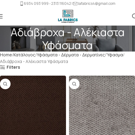
6934 093 999 - 2313 116042 |
lafabrics4@gmail.com
Αδιάβροχα - Αλέκιαστα
Υφάσματα
Home
Κατάλογος
Υφάσματα - Δέρματα - Δερματίνες
Ύφασμα
Αδιάβροχα - Αλέκιαστα Υφάσματα
Filters