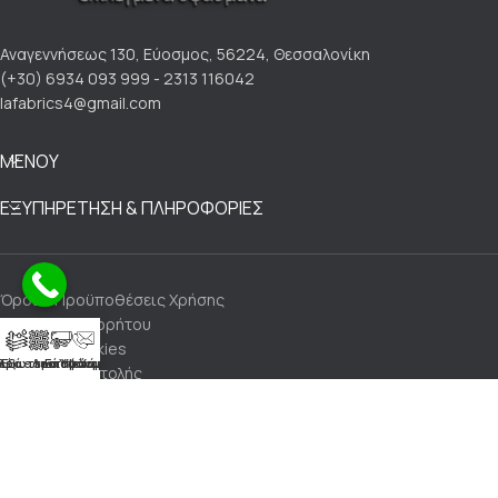
Αναγεννήσεως 130, Εύοσμος, 56224, Θεσσαλονίκη
(+30) 6934 093 999 - 2313 116042
lafabrics4@gmail.com
ΜΕΝΟΥ
ΕΞΥΠΗΡΕΤΗΣΗ & ΠΛΗΡΟΦΟΡΙΕΣ
Όροι & Προϋποθέσεις Χρήσης
Πολιτική Απορρήτου
Πολιτική Cookies
Αλέκιαστα Υφάσματα
ρά - Λινά Υφάσματα
Εξωτερικού Χώρου
Επικοινωνία
Τρόποι Αποστολής
Τρόποι Πληρωμής
Πολιτική Επιστροφών
Made with 💙 by LaFabrics Upholstery & Leathers@2024